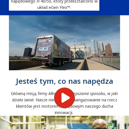
napędowego H 40/50, który przekształcono w
układ eGen Flex™.
Jesteś tym, co nas napędza
Główną misją firmy Allison jest
ulepszanie sposobu, w jaki
działa świat
. Nasze nieustające zaangażowanie na rzecz
klientów jest motorem napędowym naszego ducha
innowacji.