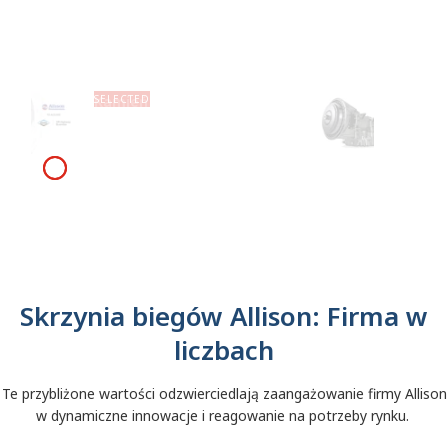
indyjskiego
Dowiedz się więcej
programu
FICV
Kamień milowy w
Skrzynia b
transformacji firmy Allison!
Series™ je
Dowiedz się więcej
samochod
Mack Gran
gazem CN
Skrzynia biegów Allison: Firma w
liczbach
Te przybliżone wartości odzwierciedlają zaangażowanie firmy Allison
w dynamiczne innowacje i reagowanie na potrzeby rynku.