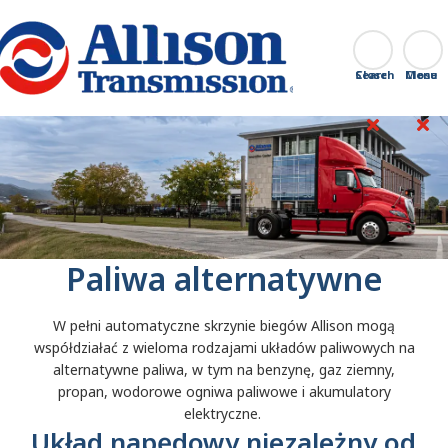
Go Home
Search
Close
Paliwa alternatywne
W pełni automatyczne skrzynie biegów Allison mogą
współdziałać z wieloma rodzajami układów paliwowych na
alternatywne paliwa, w tym na benzynę, gaz ziemny,
propan, wodorowe ogniwa paliwowe i akumulatory
elektryczne.
Układ napędowy niezależny od