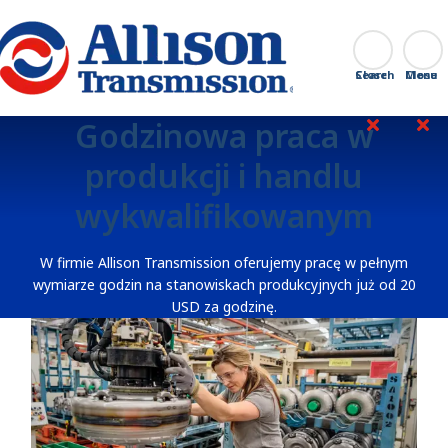
Go Home
Search
Close
Godzinowa praca w
produkcji i handlu
wykwalifikowanym
W firmie Allison Transmission oferujemy pracę w pełnym
wymiarze godzin na stanowiskach produkcyjnych już od 20
USD za godzinę.